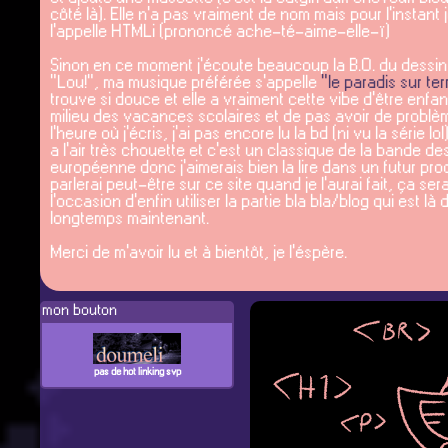
mon bouton
pas de hot linking svp