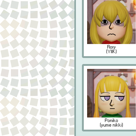
Rory
(YIIK)
Poniko
(yume nikki)