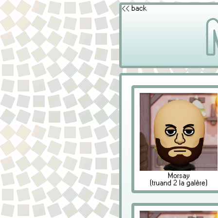
<< back
Morsay
(truand 2 la galère)