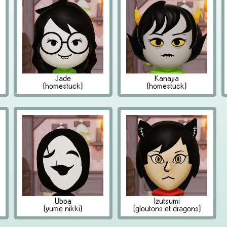
Jade
Kanaya
(homestuck)
(homestuck)
Uboa
Izutsumi
(yume nikki)
(gloutons et dragons)